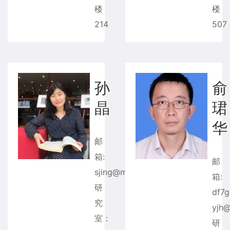
楼
楼
214
507
孙
俞
晶
珺
华
邮
箱:
sjing@mail.tsinghua.edu.cn
箱:
研
df7
究
yjh@
室：
研