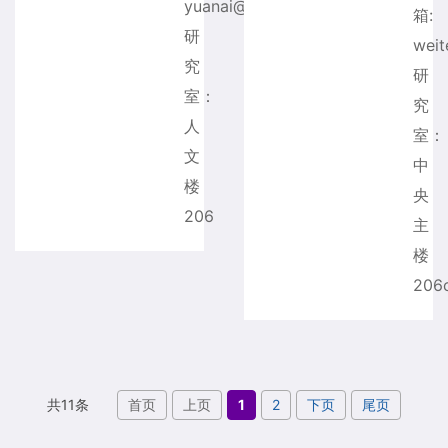
yuanai@mail.tsinghua.edu.cn
箱:
研
weit
究
研
室：
究
人
室：
文
中
楼
央
206
主
楼
206
首页
上页
1
2
下页
尾页
共11条