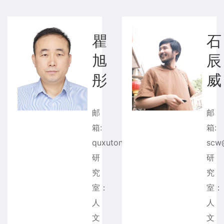
瞿
石
旭
辰
彤
威
邮
箱:
箱:
quxutong@mail.tsinghua.edu.cn。
scw@
研
研
究
究
室：
室：
人
人
文
文