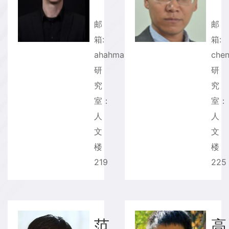
邮
箱:
箱:
ahahmann@tsinghua.edu.cn
chen
研
研
究
究
室：
室：
人
人
文
文
楼
楼
219
225
范
高