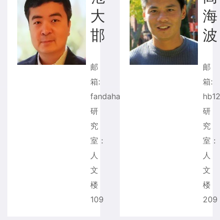
大
海
邯
波
邮
箱:
箱:
fandahan@tsinghua.edu.cn
hb1
研
研
究
究
室：
室：
人
人
文
文
楼
楼
109
209