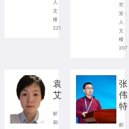
人
究
文
室：
楼
人
221
文
楼
207
袁
张
艾
伟
特
邮
箱: